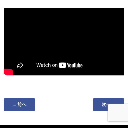
←前へ
次へ→