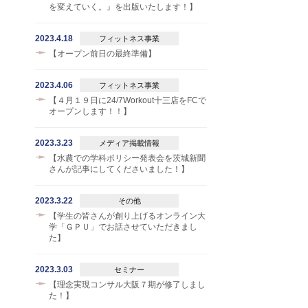
を変えていく。』を出版いたします！】
2023.4.18
フィットネス事業
【オープン前日の最終準備】
2023.4.06
フィットネス事業
【４月１９日に24/7Workout十三店をFCで
オープンします！！】
2023.3.23
メディア掲載情報
【水農での学科ポリシー発表会を茨城新聞
さんが記事にしてくださいました！】
2023.3.22
その他
【学生の皆さんが創り上げるオンライン大
学「ＧＰＵ」でお話させていただきまし
た】
2023.3.03
セミナー
【理念実現コンサル大阪７期が修了しまし
た！】