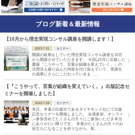
ブログ新着＆最新情報
【10月から理念実現コンサル講座を開講します！】
2023.7.31
セミナー
開講の延期をしていた理念実現コンサル講座を10月
から開講させていただきます。 今回は5月に出版した
書籍『こうやって、言葉が組織を変えていく。』の
活用法も盛り込んだ内容を付け加えていて、受講生
の成果にさらにこだわっていきま…
…
【『こうやって、言葉が組織を変えていく。』出版記念セ
ミナーを開催しました】
2023.7.26
セミナー
本日、本著の出版社であるダイヤモンド社にて出版
記念セミナーを開催しました。 会場参加、オンライ
ン参加含めてたくさんの方々にご参加いただき本当
にありがたい限りです。 本著がたくさんの方々のお
役立ちになることを祈りながら、私…
…