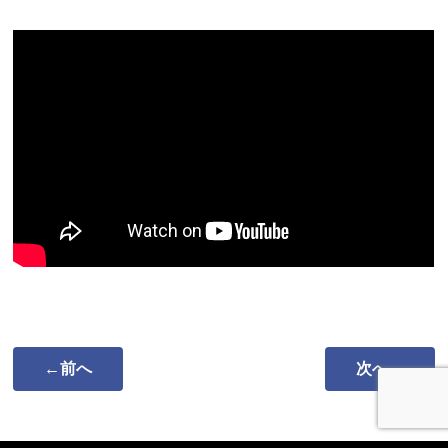
←前へ
次へ→