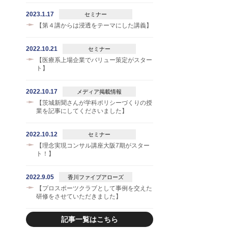
2023.1.17
セミナー
【第４講からは浸透をテーマにした講義】
2022.10.21
セミナー
【医療系上場企業でバリュー策定がスター
ト】
2022.10.17
メディア掲載情報
【茨城新聞さんが学科ポリシーづくりの授
業を記事にしてくださいました】
2022.10.12
セミナー
【理念実現コンサル講座大阪7期がスター
ト！】
2022.9.05
香川ファイブアローズ
【プロスポーツクラブとして事例を交えた
研修をさせていただきました】
記事一覧はこちら