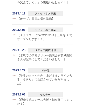
を変えていく。』を出版いたします！】
2023.4.18
フィットネス事業
【オープン前日の最終準備】
2023.4.06
フィットネス事業
【４月１９日に24/7Workout十三店をFCで
オープンします！！】
2023.3.23
メディア掲載情報
【水農での学科ポリシー発表会を茨城新聞
さんが記事にしてくださいました！】
2023.3.22
その他
【学生の皆さんが創り上げるオンライン大
学「ＧＰＵ」でお話させていただきまし
た】
2023.3.03
セミナー
【理念実現コンサル大阪７期が修了しまし
た！】