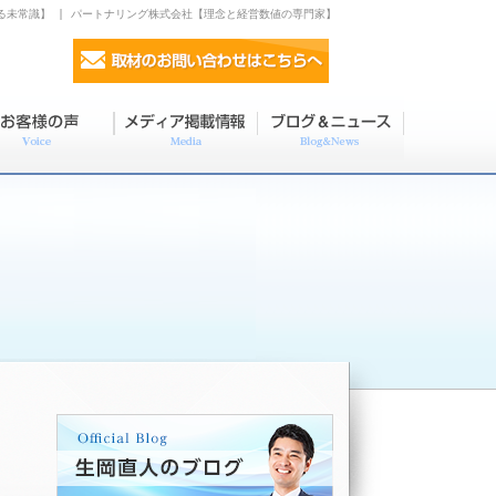
る未常識】 | パートナリング株式会社【理念と経営数値の専門家】