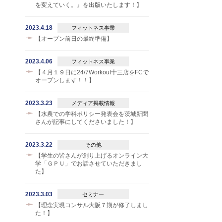
を変えていく。』を出版いたします！】
2023.4.18
フィットネス事業
【オープン前日の最終準備】
2023.4.06
フィットネス事業
【４月１９日に24/7Workout十三店をFCで
オープンします！！】
2023.3.23
メディア掲載情報
【水農での学科ポリシー発表会を茨城新聞
さんが記事にしてくださいました！】
2023.3.22
その他
【学生の皆さんが創り上げるオンライン大
学「ＧＰＵ」でお話させていただきまし
た】
2023.3.03
セミナー
【理念実現コンサル大阪７期が修了しまし
た！】