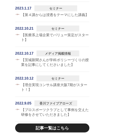
2023.1.17
セミナー
【第４講からは浸透をテーマにした講義】
2022.10.21
セミナー
【医療系上場企業でバリュー策定がスター
ト】
2022.10.17
メディア掲載情報
【茨城新聞さんが学科ポリシーづくりの授
業を記事にしてくださいました】
2022.10.12
セミナー
【理念実現コンサル講座大阪7期がスター
ト！】
2022.9.05
香川ファイブアローズ
【プロスポーツクラブとして事例を交えた
研修をさせていただきました】
記事一覧はこちら