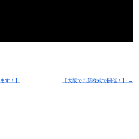
します！】
【大阪でも新様式で開催！】
→