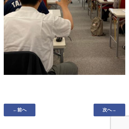
←前へ
次へ→