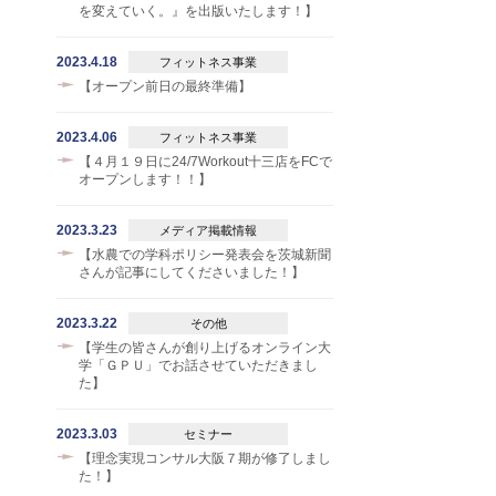
を変えていく。』を出版いたします！】
2023.4.18
フィットネス事業
【オープン前日の最終準備】
2023.4.06
フィットネス事業
【４月１９日に24/7Workout十三店をFCで
オープンします！！】
2023.3.23
メディア掲載情報
【水農での学科ポリシー発表会を茨城新聞
さんが記事にしてくださいました！】
2023.3.22
その他
【学生の皆さんが創り上げるオンライン大
学「ＧＰＵ」でお話させていただきまし
た】
2023.3.03
セミナー
【理念実現コンサル大阪７期が修了しまし
た！】