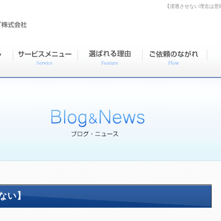
【浸透させない理念は意
ない】