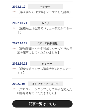
2023.1.17
セミナー
【第４講からは浸透をテーマにした講義】
2022.10.21
セミナー
【医療系上場企業でバリュー策定がスター
ト】
2022.10.17
メディア掲載情報
【茨城新聞さんが学科ポリシーづくりの授
業を記事にしてくださいました】
2022.10.12
セミナー
【理念実現コンサル講座大阪7期がスター
ト！】
2022.9.05
香川ファイブアローズ
【プロスポーツクラブとして事例を交えた
研修をさせていただきました】
記事一覧はこちら